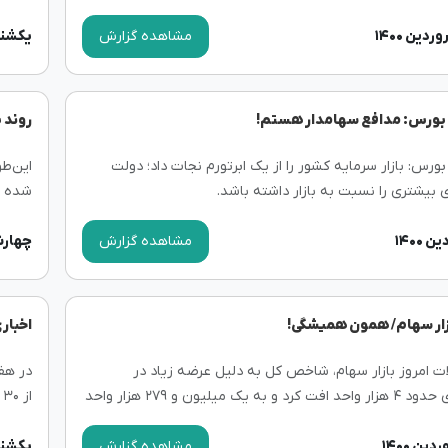
رای نمادهای بزرگ و شاخص‌ساز بازار سهام، شاخص...
مشاهده گزارش
یکشنبه, ۲۹ فرور
بورس: مدافع سهامدار هستم!
روند 
رس: بازار سرمایه کشور را از یک ابرتورم نجات داد؛ دولت
این‌ط
بیشتری را نسبت به بازار داشته باشد.
شده ت
قوی‌تر
مشاهده گزارش
چهارشنبه, ۱۸ 
زار سهام/ همون همیشگی!
اخباری
ت امروز بازار سهام، شاخص کل به دلیل عرضه زیاد در
نمادهای بنیادی حدود ۴ هزار واحد افت کرد و به یک میلیون و ۲۷۹ هزار واحد
ا
پشت س
مشاهده گزارش
یکشنبه, ۱۵ فرور